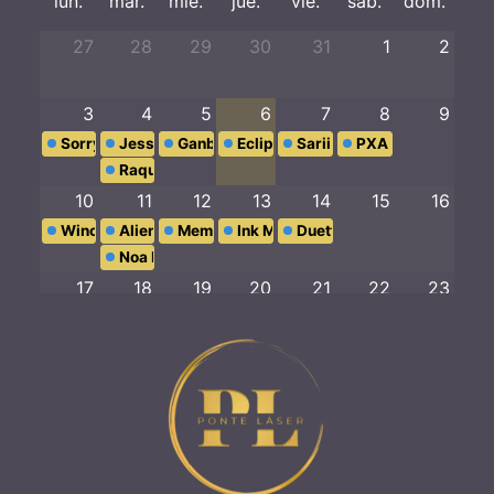
lun.
mar.
mié.
jue.
vie.
sáb.
dom.
27
28
29
30
31
1
2
3
4
5
6
7
8
9
Sorry Mum Tattoo
Jessica BC
Ganbare Tattoo
Eclipse Tattoo
Sarii Suu Tattoo
PXA Body Art
Raquel Hermo
10
11
12
13
14
15
16
Winchester Tattoo
Aliens Tattoo
Memoria de Pez
Ink Me
Duett
Noa Rivera
17
18
19
20
21
22
23
Black Poison
Noelia Fontán
Golem Tattoo
La Femme
Camaleon Tattoo
El Grito
24
25
26
27
28
29
30
Fresh Tattoo
Luisa Crespo
Peluquería Elisa
TBH Tattoo
Caronte FD
Petit Salon
31
1
2
3
4
5
6
PXA Body Art