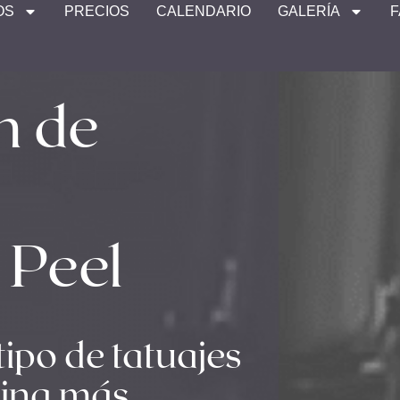
OS
PRECIOS
CALENDARIO
GALERÍA
n de
 Peel
ipo de tatuajes
uina más