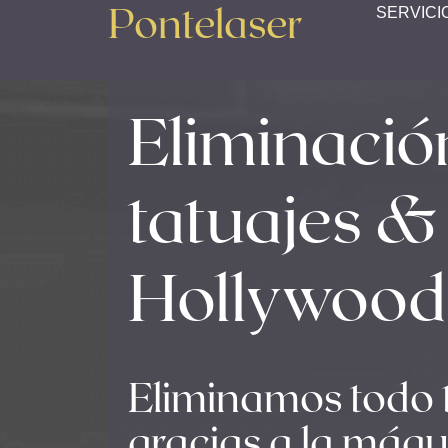
Pontelaser
SERVICI
Eliminació
tatuajes &
Hollywood
Eliminamos todo t
gracias a la máq