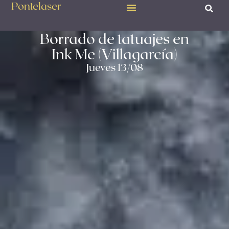
Pontelaser
Borrado de tatuajes en
Ink Me (Villagarcía)
Jueves 13/08