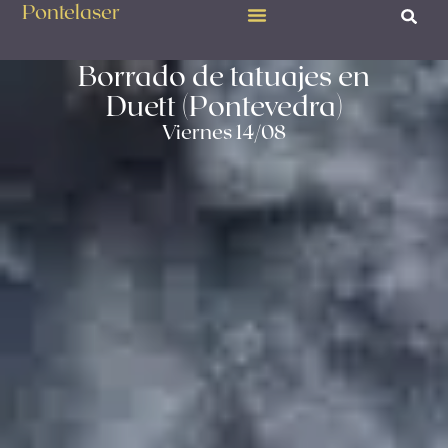
Pontelaser
Borrado de tatuajes en
Duett (Pontevedra)
Viernes 14/08